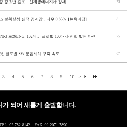
장 장초반 혼조…신재생에너지株 강세
75
 불확실성·실적 경계감…다우 0.85%↓[뉴욕마감]
81
6 ENR] 도화ENG, 102위… 글로벌 100대사 진입 발판 마련
75
, 글로벌 SW 분업체계 구축 속도
67
3
4
5
6
7
8
9
10
>
가 되어 새롭게 출발합니다.
TEL.
02-782-8142
FAX.
02-2071-7890