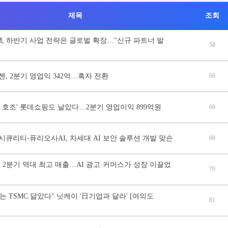
제목
조회
NM, 하반기 사업 전략은 글로벌 확장…"신규 파트너 발
58
, 2분기 영업익 342억…흑자 전환
66
 호조' 롯데쇼핑도 날았다…2분기 영업이익 899억원
66
큐리티-퓨리오사AI, 차세대 AI 보안 솔루션 개발 맞손
68
 2분기 역대 최고 매출…AI 광고·커머스가 성장 이끌었
79
는 TSMC 닮았다" 닛케이 '日기업과 달라' [여의도
81